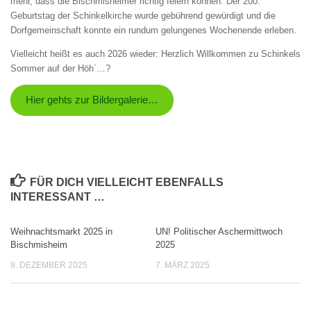
mehr, dass die Bischmisheimer richtig feiern können. Der 200.
Geburtstag der Schinkelkirche wurde gebührend gewürdigt und die
Dorfgemeinschaft konnte ein rundum gelungenes Wochenende erleben.
Vielleicht heißt es auch 2026 wieder: Herzlich Willkommen zu Schinkels
Sommer auf der Höh´…?
Hier gehts zur Bildergalerie…
FÜR DICH VIELLEICHT EBENFALLS
INTERESSANT …
Weihnachtsmarkt 2025 in
UN! Politischer Aschermittwoch
Bischmisheim
2025
9. DEZEMBER 2025
7. MÄRZ 2025