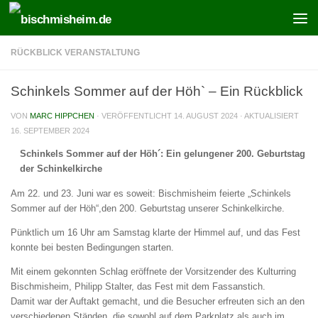
Zum Inhalt springen
RÜCKBLICK VERANSTALTUNG
Schinkels Sommer auf der Höh` – Ein Rückblick
VON
MARC HIPPCHEN
· VERÖFFENTLICHT
14. AUGUST 2024
· AKTUALISIERT
16. SEPTEMBER 2024
Schinkels Sommer auf der Höh´: Ein gelungener 200. Geburtstag
der Schinkelkirche
Am 22. und 23. Juni war es soweit: Bischmisheim feierte „Schinkels
Sommer auf der Höh“,den 200. Geburtstag unserer Schinkelkirche.
Pünktlich um 16 Uhr am Samstag klarte der Himmel auf, und das Fest
konnte bei besten Bedingungen starten.
Mit einem gekonnten Schlag eröffnete der Vorsitzender des Kulturring
Bischmisheim, Philipp Stalter, das Fest mit dem Fassanstich.
Damit war der Auftakt gemacht, und die Besucher erfreuten sich an den
verschiedenen Ständen, die sowohl auf dem Parkplatz als auch im