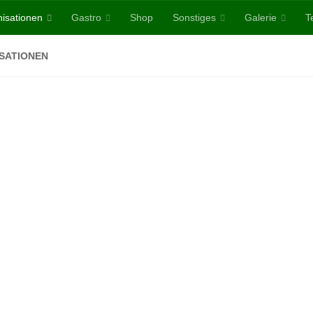
isationen
Gastro
Shop
Sonstiges
Galerie
T
SATIONEN