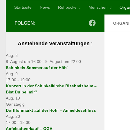
Startseite
News
Rehböcke
Menschen
Organ
Zum Inhalt springen
FOLGEN:
ORGANI
Anstehende Veranstaltungen
:
Aug.
8
8. August um 16:00
-
9. August um 22:00
Schinkels Sommer auf der Höh‘
Aug.
9
17:00
-
19:00
Konzert in der Schinkelkirche Bischmisheim –
Bist Du bei mir?
Aug.
19
Ganztägig
Dorfflohmarkt auf der Höh‘ – Anmeldeschluss
Aug.
20
17:00
-
18:30
Apfelsaftverkauf – OGV