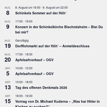
8. August um 16:00
-
9. August um 22:00
AUG.
8
Schinkels Sommer auf der Höh‘
17:00
-
19:00
AUG.
9
Konzert in der Schinkelkirche Bischmisheim – Bist Du
bei mir?
Ganztägig
AUG.
19
Dorfflohmarkt auf der Höh‘ – Anmeldeschluss
17:00
-
18:30
AUG.
20
Apfelsaftverkauf – OGV
10:00
-
12:00
SEP.
5
Apfelsaftverkauf – OGV
10:00
-
18:00
SEP.
13
Tag des offenen Denkmals 2026
18:00
-
19:30
SEP.
15
Vortrag von Dr. Michael Kuderna – „Was hat Hitler in
Kirchen zu suchen?“