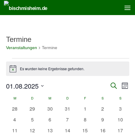
Zum Inhalt springen
Termine
Veranstaltungen
Termine
Veranstaltungen
Es wurden keine Ergebnisse gefunden.
Hinweis
01.08.2025
V
V
Suche
Monat
e
e
Datum
r
r
M
MONTAG
D
DIENSTAG
M
MITTWOCH
D
DONNERSTAG
F
FREITAG
S
SAMSTAG
S
SONNT
K
wählen.
a
a
a
0
0
0
0
0
0
0
28
29
30
31
1
2
3
n
n
l
Veranstaltungen
Veranstaltungen
Veranstaltungen
Veranstaltungen
Veranstaltungen
Veranstaltunge
Veranst
s
s
e
0
0
0
0
0
0
0
4
5
6
7
8
9
10
t
t
n
Veranstaltungen
Veranstaltungen
Veranstaltungen
Veranstaltungen
Veranstaltungen
Veranstaltunge
Veranst
a
a
0
0
0
0
0
0
0
11
12
13
14
15
16
17
d
l
l