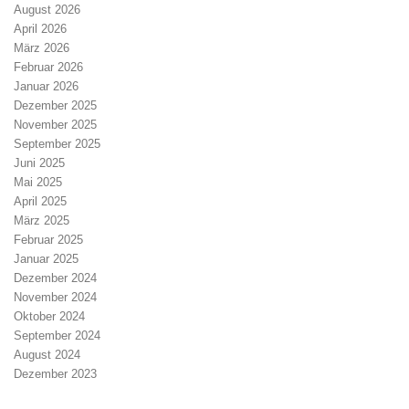
August 2026
e
i
April 2026
n
o
März 2026
,
n
Februar 2026
N
Januar 2026
a
Dezember 2025
v
November 2025
i
September 2025
g
Juni 2025
a
Mai 2025
t
April 2025
i
März 2025
o
Februar 2025
n
Januar 2025
Dezember 2024
November 2024
Oktober 2024
September 2024
August 2024
Dezember 2023