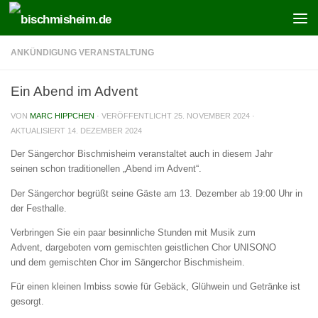
Zum Inhalt springen
ANKÜNDIGUNG VERANSTALTUNG
Ein Abend im Advent
VON
MARC HIPPCHEN
· VERÖFFENTLICHT
25. NOVEMBER 2024
·
AKTUALISIERT
14. DEZEMBER 2024
Der Sängerchor Bischmisheim veranstaltet auch in diesem Jahr
seinen schon traditionellen „Abend im Advent“.
Der Sängerchor begrüßt seine Gäste am 13. Dezember ab 19:00 Uhr in
der Festhalle.
Verbringen Sie ein paar besinnliche Stunden mit Musik zum
Advent, dargeboten vom gemischten geistlichen Chor UNISONO
und dem gemischten Chor im Sängerchor Bischmisheim.
Für einen kleinen Imbiss sowie für Gebäck, Glühwein und Getränke ist
gesorgt.