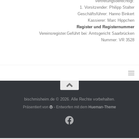
Vertretungsberechtigt:
1. Vorsitzender: Philipp Stalter
Geschäftsführer: Hanno Binkert
Kassierer: Marc Hippchen
Register und Registernummer
Vereinsregister.Geführt bei: Amtsgericht Saarbrücken
Nummer: VR 3528
bischmisheim.de © 2026. Alle Rechte vorbehalten.
Präsentiert von
- Entworfen mit dem
Hueman-Theme