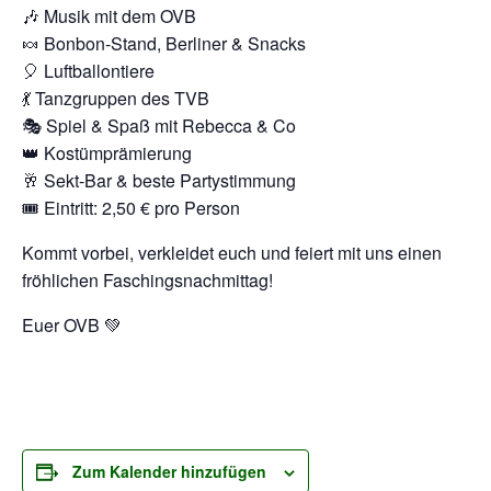
🎶 Musik mit dem OVB
🍬 Bonbon-Stand, Berliner & Snacks
🎈 Luftballontiere
💃 Tanzgruppen des TVB
🎭 Spiel & Spaß mit Rebecca & Co
👑 Kostümprämierung
🥂 Sekt-Bar & beste Partystimmung
🎟 Eintritt: 2,50 € pro Person
Kommt vorbei, verkleidet euch und feiert mit uns einen
fröhlichen Faschingsnachmittag!
Euer OVB 💚
Zum Kalender hinzufügen