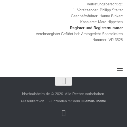
Vertretungsberechtigt:
1. Vorsitzender: Philipp Stalter
Geschäftsführer: Hanno Binkert
Kassierer: Marc Hippchen
Register und Registernummer
Vereinsregister.Geführt bei: Amtsgericht Saarbrücken
Nummer: VR 3528
bischmisheim.de © 2026. Alle Rechte vorbehalten.
Präsentiert von
- Entworfen mit dem
Hueman-Theme