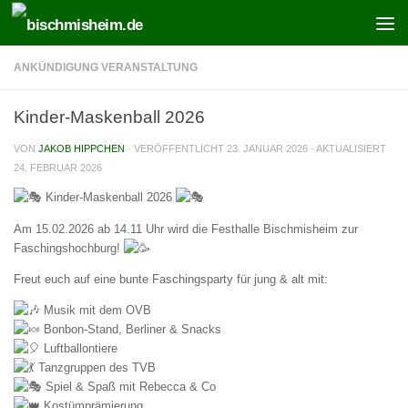
Zum Inhalt springen
ANKÜNDIGUNG VERANSTALTUNG
Kinder-Maskenball 2026
VON
JAKOB HIPPCHEN
· VERÖFFENTLICHT
23. JANUAR 2026
· AKTUALISIERT
24. FEBRUAR 2026
Kinder-Maskenball 2026
Am 15.02.2026 ab 14.11 Uhr wird die Festhalle Bischmisheim zur
Faschingshochburg!
Freut euch auf eine bunte Faschingsparty für jung & alt mit:
Musik mit dem OVB
Bonbon-Stand, Berliner & Snacks
Luftballontiere
Tanzgruppen des TVB
Spiel & Spaß mit Rebecca & Co
Kostümprämierung