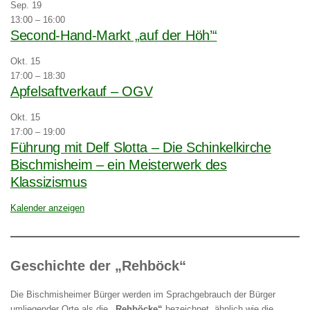
Sep.
19
13:00
–
16:00
Second-Hand-Markt „auf der Höh’“
Okt.
15
17:00
–
18:30
Apfelsaftverkauf – OGV
Okt.
15
17:00
–
19:00
Führung mit Delf Slotta – Die Schinkelkirche
Bischmisheim – ein Meisterwerk des
Klassizismus
Kalender anzeigen
Geschichte der „Rehböck“
Die Bischmisheimer Bürger werden im Sprachgebrauch der Bürger
umliegender Orte als die
„Rehböcke“
bezeichnet, ähnlich wie die