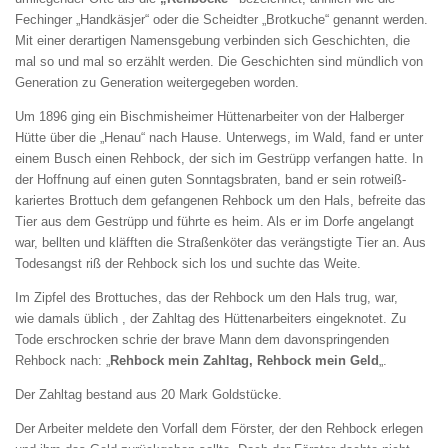
Fechinger „Handkäsjer“ oder die Scheidter „Brotkuche“ genannt werden.
Mit einer derartigen Namensgebung verbinden sich Geschichten, die
mal so und mal so erzählt werden. Die Geschichten sind mündlich von
Generation zu Generation weitergegeben worden.
Um 1896 ging ein Bischmisheimer Hüttenarbeiter von der Halberger
Hütte über die „Henau“ nach Hause. Unterwegs, im Wald, fand er unter
einem Busch einen Rehbock, der sich im Gestrüpp verfangen hatte. In
der Hoffnung auf einen guten Sonntagsbraten, band er sein rotweiß-
kariertes Brottuch dem gefangenen Rehbock um den Hals, befreite das
Tier aus dem Gestrüpp und führte es heim. Als er im Dorfe angelangt
war, bellten und kläfften die Straßenköter das verängstigte Tier an. Aus
Todesangst riß der Rehbock sich los und suchte das Weite.
Im Zipfel des Brottuches, das der Rehbock um den Hals trug, war,
wie damals üblich , der Zahltag des Hüttenarbeiters eingeknotet. Zu
Tode erschrocken schrie der brave Mann dem davonspringenden
Rehbock nach: „
Rehbock mein Zahltag, Rehbock mein Geld
„.
Der Zahltag bestand aus 20 Mark Goldstücke.
Der Arbeiter meldete den Vorfall dem Förster, der den Rehbock erlegen