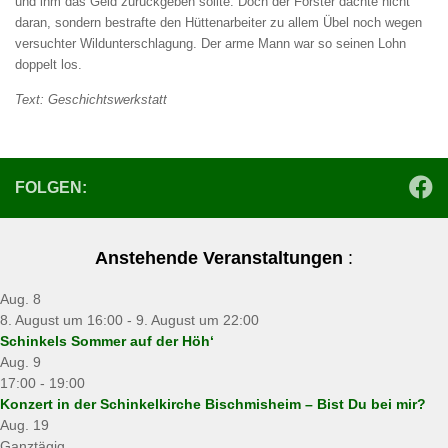
und ihm das Geld zurückgeben sollte. Doch der Förster dachte nicht
daran, sondern bestrafte den Hüttenarbeiter zu allem Übel noch wegen
versuchter Wildunterschlagung. Der arme Mann war so seinen Lohn
doppelt los.
Text: Geschichtswerkstatt
FOLGEN:
Anstehende Veranstaltungen
:
Aug.
8
8. August um 16:00
-
9. August um 22:00
Schinkels Sommer auf der Höh‘
Aug.
9
17:00
-
19:00
Konzert in der Schinkelkirche Bischmisheim – Bist Du bei mir?
Aug.
19
Ganztägig