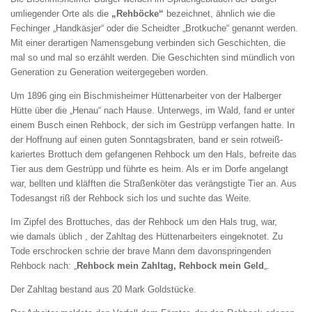
umliegender Orte als die
„Rehböcke“
bezeichnet, ähnlich wie die
Fechinger „Handkäsjer“ oder die Scheidter „Brotkuche“ genannt werden.
Mit einer derartigen Namensgebung verbinden sich Geschichten, die
mal so und mal so erzählt werden. Die Geschichten sind mündlich von
Generation zu Generation weitergegeben worden.
Um 1896 ging ein Bischmisheimer Hüttenarbeiter von der Halberger
Hütte über die „Henau“ nach Hause. Unterwegs, im Wald, fand er unter
einem Busch einen Rehbock, der sich im Gestrüpp verfangen hatte. In
der Hoffnung auf einen guten Sonntagsbraten, band er sein rotweiß-
kariertes Brottuch dem gefangenen Rehbock um den Hals, befreite das
Tier aus dem Gestrüpp und führte es heim. Als er im Dorfe angelangt
war, bellten und kläfften die Straßenköter das verängstigte Tier an. Aus
Todesangst riß der Rehbock sich los und suchte das Weite.
Im Zipfel des Brottuches, das der Rehbock um den Hals trug, war,
wie damals üblich , der Zahltag des Hüttenarbeiters eingeknotet. Zu
Tode erschrocken schrie der brave Mann dem davonspringenden
Rehbock nach: „
Rehbock mein Zahltag, Rehbock mein Geld
„.
Der Zahltag bestand aus 20 Mark Goldstücke.